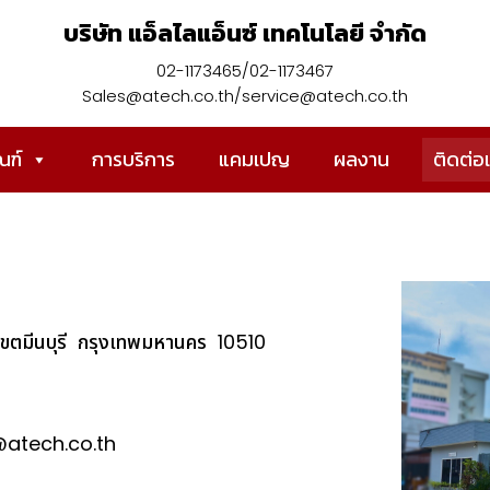
บริษัท แอ็ลไลแอ็นซ์ เทคโนโลยี จำกัด
02-1173465/02-1173467
Sales@atech.co.th/service@atech.co.th
ณฑ์
การบริการ
แคมเปญ
ผลงาน
ติดต่อ
เขตมีนบุรี
กรุงเทพมหานคร
10510
@atech.co.th