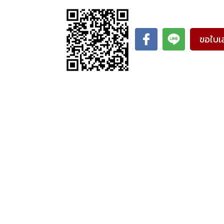
ขอใบเ