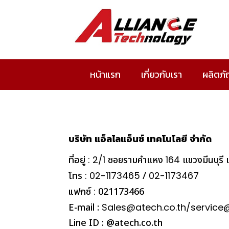
หน้าแรก
เกี่ยวกับเรา
ผลิตภั
บริษัท
แอ็ลไลแอ็นซ์
เทคโนโลยี
จำกัด
ที่อยู่ : 2/1
ซอยรามคำแหง
164
แขวงมีนบุรี
โทร :
02-1173465
/
02-1173467
แฟกซ์ :
021173466
E-mail :
Sales@atech.co.th/service
Line ID : @atech.co.th